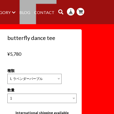
GORY
BLOG
CONTACT
butterfly dance tee
¥5,780
種類
数量
International shipping available