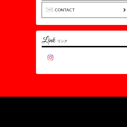
CONTACT
Link
リンク
Category
カテゴリー
tops
pants
other
leggings