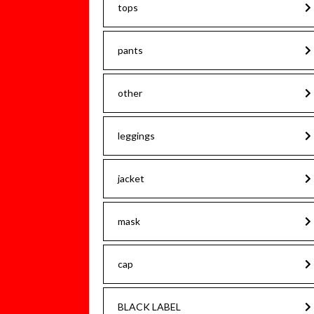
tops
pants
other
leggings
jacket
mask
cap
BLACK LABEL