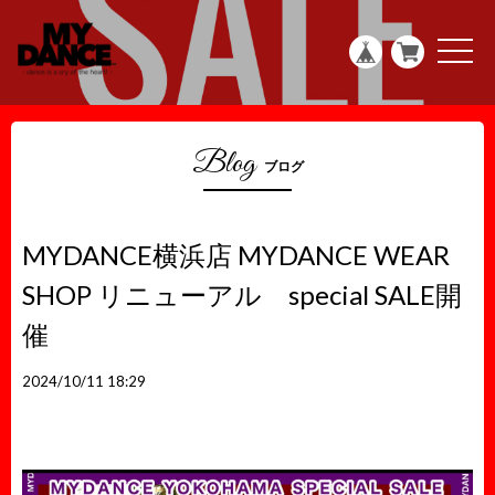
g
l
e
t
n
o
a
g
v
g
i
l
g
e
a
n
Blog
t
a
ブログ
i
v
o
i
n
g
a
t
MYDANCE横浜店 MYDANCE WEAR
i
o
SHOP リニューアル special SALE開
n
催
2024/10/11 18:29