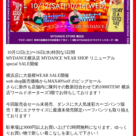
月
日
土
〜
日
水
特別な
日間
10
12
(
)
16
(
)
5
横浜店
リニューアル
MYDANCE
MYDANCE WEAR SHOP
開催
special SALE
横浜店に大規模
開催
WEAR SALE
販売価格から
のビッグセール
web shop
MAX40%off
さらに新作も店舗内に陳列その数新旧合わせて約
横浜
1000ITEM!
店ワールドポーターズ
階でお待ちしております！
3
今回販売会セール未発売、ダンスに大人気迷彩カーゴパンツ販
売！更にエクササイズに最適未発売限定ハーフパンツも取り揃え
ております！
駐車場は
円以上お買い上げで
時間無料になります。ゆっく
3000
2
りお買い物で新しい着こなしを楽しんで下さい！