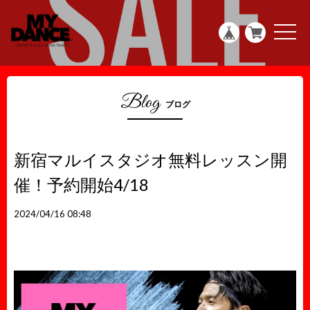
g
l
e
t
n
o
a
g
v
g
i
l
g
e
a
n
Blog
t
a
ブログ
i
v
o
i
n
g
a
t
新宿マルイスタジオ無料レッスン開
i
o
催！予約開始4/18
n
2024/04/16 08:48