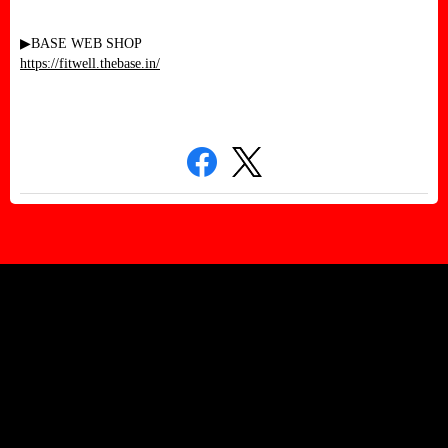
▶︎
BASE WEB SHOP
https://fitwell.thebase.in/
Category
カテゴリー
tops
pants
other
leggings
jacket
mask
cap
BLACK LABEL
OUTLET
お年賀初売り